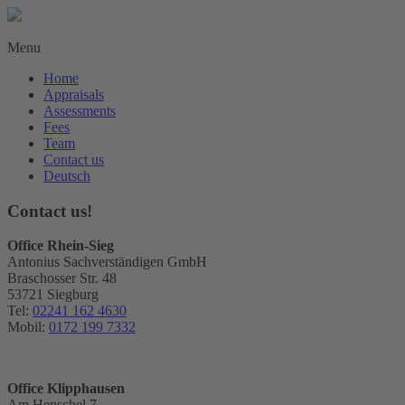
Menu
Home
Appraisals
Assessments
Fees
Team
Contact us
Deutsch
Contact us!
Office Rhein-Sieg
Antonius Sachverständigen GmbH
Braschosser Str. 48
53721 Siegburg
Tel:
02241 162 4630
Mobil:
0172 199 7332
Office Klipphausen
Am Henschel 7