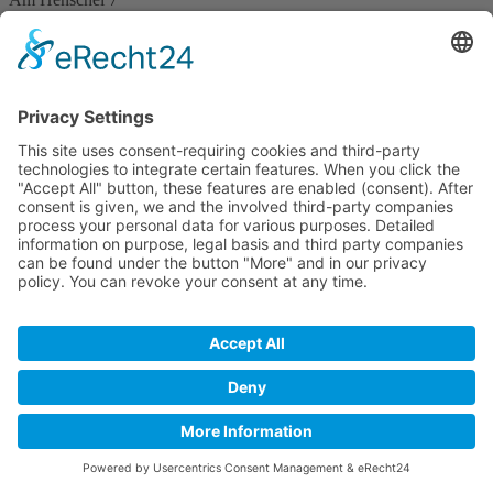
01665 Klipphausen
Tel:
0351 8888 9920
Office Dresden
Antonius Sachverständigen GmbH
Bergsiedlung 20 a
01108 Dresden
Tel:
0351 8888 9920
Email:
info@antonius-sv.de
Real Estate Valuation in Saxony and the Rhineland:
info@antonius-
sv.de
Impressum
Datenschutz